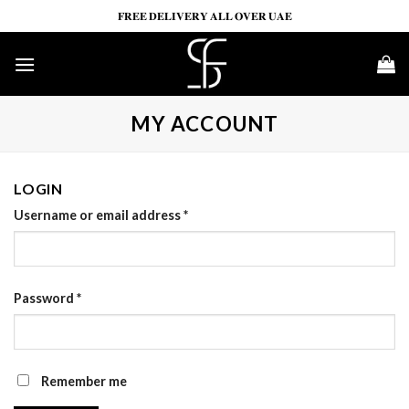
Skip
𝐅𝐑𝐄𝐄 𝐃𝐄𝐋𝐈𝐕𝐄𝐑𝐘 𝐀𝐋𝐋 𝐎𝐕𝐄𝐑 𝐔𝐀𝐄
to
content
MY ACCOUNT
LOGIN
Username or email address
*
Password
*
Remember me